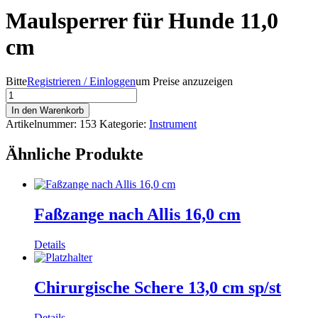
Maulsperrer für Hunde 11,0
cm
Bitte
Registrieren / Einloggen
um Preise anzuzeigen
Maulsperrer
für
In den Warenkorb
Hunde
Artikelnummer:
153
Kategorie:
Instrument
11,0
cm
Ähnliche Produkte
Menge
Faßzange nach Allis 16,0 cm
Details
Chirurgische Schere 13,0 cm sp/st
Details