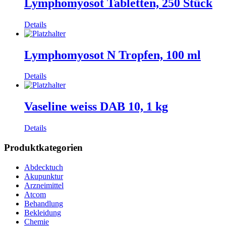
Lymphomyosot Tabletten, 250 Stück
Details
Lymphomyosot N Tropfen, 100 ml
Details
Vaseline weiss DAB 10, 1 kg
Details
Produktkategorien
Abdecktuch
Akupunktur
Arzneimittel
Atcom
Behandlung
Bekleidung
Chemie