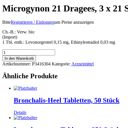
Microgynon 21 Dragees, 3 x 21 
Bitte
Registrieren / Einloggen
um Preise anzuzeigen
Ch.-B.: Verw. bis:
(Import)
1 Tbl. enth.: Levonorgestrel 0,15 mg, Ethinylestradiol 0,03 mg
Microgynon
21
In den Warenkorb
Dragees,
Artikelnummer:
P3416304
Kategorie:
Arzneimittel
3
x
Ähnliche Produkte
21
Stück
Menge
Bronchalis-Heel Tabletten, 50 Stück
Details