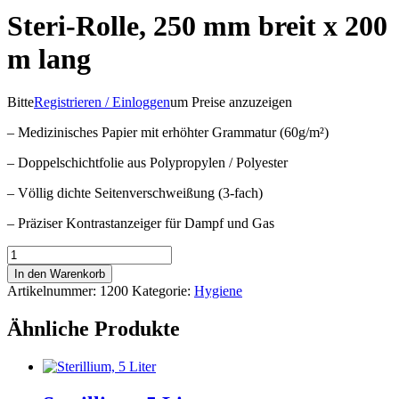
Steri-Rolle, 250 mm breit x 200
m lang
Bitte
Registrieren / Einloggen
um Preise anzuzeigen
– Medizinisches Papier mit erhöhter Grammatur (60g/m²)
– Doppelschichtfolie aus Polypropylen / Polyester
– Völlig dichte Seitenverschweißung (3-fach)
– Präziser Kontrastanzeiger für Dampf und Gas
Steri-
Rolle,
In den Warenkorb
250
Artikelnummer:
1200
Kategorie:
Hygiene
mm
breit
Ähnliche Produkte
x
200
m
lang
Menge