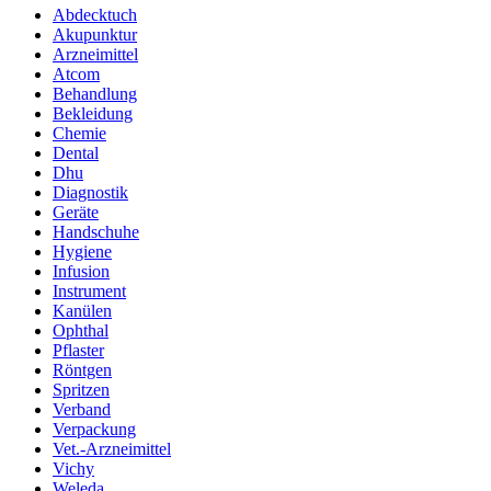
Abdecktuch
Akupunktur
Arzneimittel
Atcom
Behandlung
Bekleidung
Chemie
Dental
Dhu
Diagnostik
Geräte
Handschuhe
Hygiene
Infusion
Instrument
Kanülen
Ophthal
Pflaster
Röntgen
Spritzen
Verband
Verpackung
Vet.-Arzneimittel
Vichy
Weleda